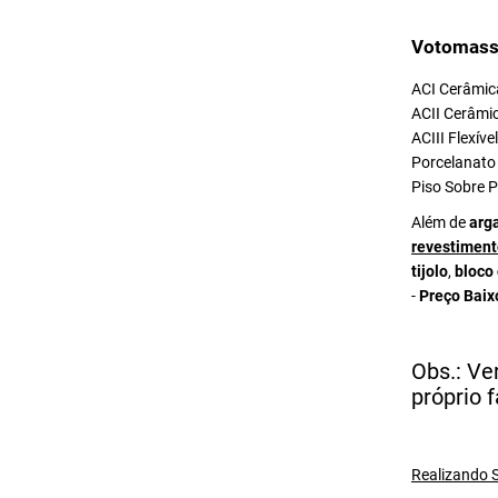
Votomass
ACI Cerâmica
ACII Cerâmic
ACIII Flexív
Porcelanato 
Piso Sobre P
Além de
arg
revestiment
tijolo
,
bloco
-
Preço Baix
Obs.: Ve
próprio f
Realizando S