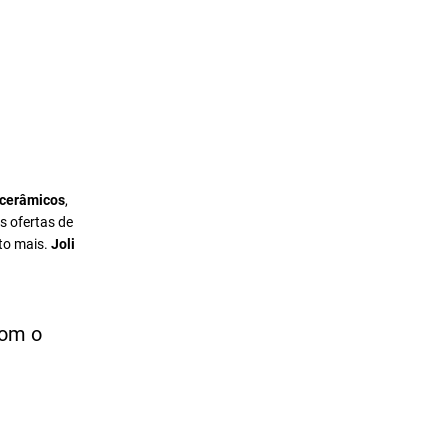
 cerâmicos
,
s ofertas de
to mais.
Joli
com o