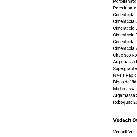
Porcelanato 
Porcelanato
Cimentcola I
Cimentcola 
Cimentcola E
Cimentcola F
Cimentcola P
Cimentcola 
Chapisco R
Argamassa
Supergraute
Nivela Rápi
Bloco de Vid
Multimassa 
Argamassa 
Reboquite 2
Vedacit O
Vedacit Ved