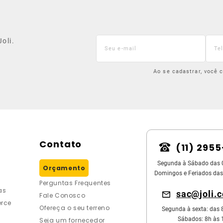
oli.
Ao se cadastrar, você
Contato
(11) 295
Segunda à Sábado das 
Orçamento
Domingos e Feriados das
Perguntas Frequentes
as
sac@joli.
Fale Conosco
rce
Ofereça o seu terreno
Segunda à sexta: das 
Sábados: 8h às 
Seja um fornecedor