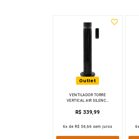
Outlet
VENTILADOR TORRE
VERTICAL AIR SILENCE
127V WAP
R$ 339,99
6
x de
R$ 56,66
sem juros
6