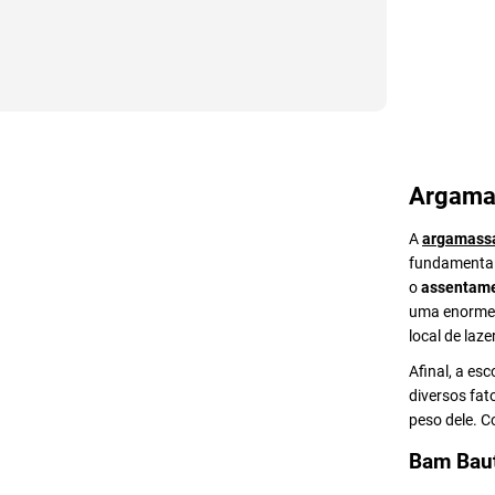
Argama
A
argamass
fundamental 
o
assentame
uma enorme v
local de lazer
Afinal, a es
diversos fat
peso dele. 
Bam Bau