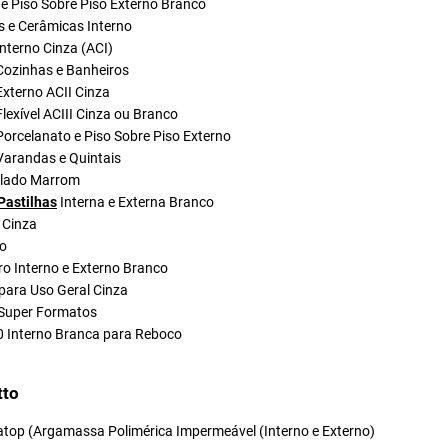
e Piso Sobre Piso Externo Branco
s e Cerâmicas Interno
nterno Cinza (ACI)
Cozinhas e Banheiros
xterno ACII Cinza
lexível ACIII Cinza ou Branco
orcelanato e Piso Sobre Piso Externo
Varandas e Quintais
olado Marrom
Pastilhas
Interna e Externa Branco
 Cinza
do
ro Interno e Externo Branco
para Uso Geral Cinza
Super Formatos
0 Interno Branca para Reboco
tto
atop (Argamassa Polimérica Impermeável (Interno e Externo)