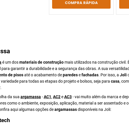
COMPRA RÁPIDA
ssa
a
é um dos
materiais de construção
mais utilizados na construção civil. 
para garantir a durabilidade e a segurança das obras. A sua versatilida
nto de pisos
até o acabamento de
paredes
e
fachadas
. Por isso, a
Joli
d
ariedade para todas as etapas do projeto e bolsos, seja para
casa
, com
.
colha da sua
argamassa
-
AC1
,
AC2
e
AC3
- vai muito além da marca e de
ores como o ambiente, exposição, aplicação, material a ser assentado e 
Confira aqui algumas opções de
argamassas
disponíveis na Joli:
tech