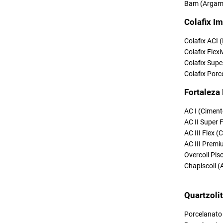
Bam (Argama
Colafix Im
Colafix ACI 
Colafix Flexí
Colafix Supe
Colafix Porc
Fortaleza
AC I (Ciment
AC II Super 
AC III Flex 
AC III Premi
Overcoll Pi
Chapiscoll (
Quartzoli
Porcelanato 