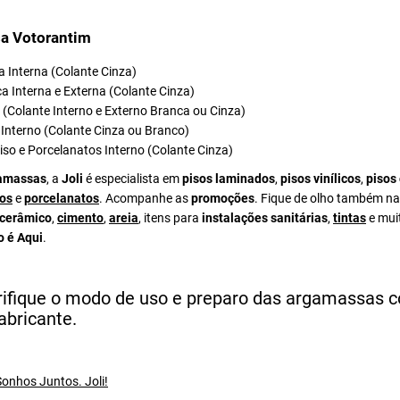
a Votorantim
 Interna (Colante Cinza)
a Interna e Externa (Colante Cinza)
el (Colante Interno e Externo Branca ou Cinza)
Interno (Colante Cinza ou Branco)
iso e Porcelanatos Interno (Colante Cinza)
amassas
, a
Joli
é especialista em
pisos laminados
,
pisos vinílicos
,
pisos
os
e
porcelanatos
. Acompanhe as
promoções
. Fique de olho também na
 cerâmico
,
cimento
,
areia
, itens para
instalações sanitárias
,
tintas
e mui
o é Aqui
.
rifique o modo de uso e preparo das argamassas 
abricante.
onhos Juntos. Joli!