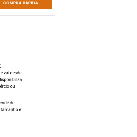
COMPRA RÁPIDA
É
de vai desde
isponibiliza
ércio ou
pende de
o tamanho e