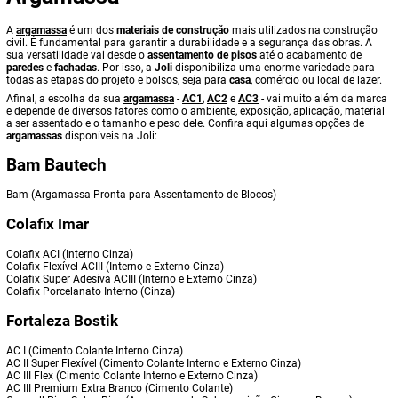
A
argamassa
é um dos
materiais de construção
mais utilizados na construção
civil. É fundamental para garantir a durabilidade e a segurança das obras. A
sua versatilidade vai desde o
assentamento de pisos
até o acabamento de
paredes
e
fachadas
. Por isso, a
Joli
disponibiliza uma enorme variedade para
todas as etapas do projeto e bolsos, seja para
casa
, comércio ou local de lazer.
Afinal, a escolha da sua
argamassa
-
AC1
,
AC2
e
AC3
- vai muito além da marca
e depende de diversos fatores como o ambiente, exposição, aplicação, material
a ser assentado e o tamanho e peso dele. Confira aqui algumas opções de
argamassas
disponíveis na Joli:
Bam Bautech
Bam (Argamassa Pronta para Assentamento de Blocos)
Colafix Imar
Colafix ACI (Interno Cinza)
Colafix Flexível ACIII (Interno e Externo Cinza)
Colafix Super Adesiva ACIII (Interno e Externo Cinza)
Colafix Porcelanato Interno (Cinza)
Fortaleza Bostik
AC I (Cimento Colante Interno Cinza)
AC II Super Flexível (Cimento Colante Interno e Externo Cinza)
AC III Flex (Cimento Colante Interno e Externo Cinza)
AC III Premium Extra Branco (Cimento Colante)