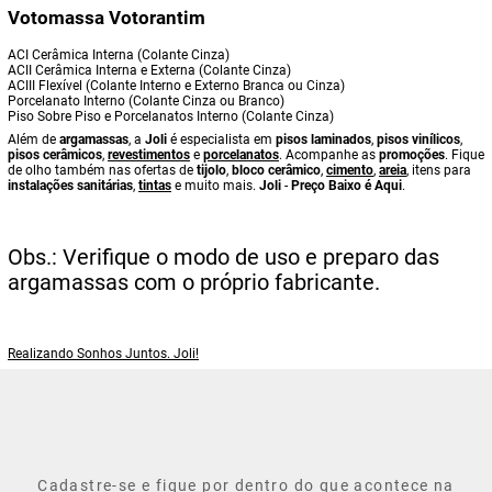
Votomassa Votorantim
ACI Cerâmica Interna (Colante Cinza)
ACII Cerâmica Interna e Externa (Colante Cinza)
ACIII Flexível (Colante Interno e Externo Branca ou Cinza)
Porcelanato Interno (Colante Cinza ou Branco)
Piso Sobre Piso e Porcelanatos Interno (Colante Cinza)
Além de
argamassas
, a
Joli
é especialista em
pisos laminados
,
pisos vinílicos
,
pisos cerâmicos
,
revestimentos
e
porcelanatos
. Acompanhe as
promoções
. Fique
de olho também nas ofertas de
tijolo
,
bloco cerâmico
,
cimento
,
areia
, itens para
instalações sanitárias
,
tintas
e muito mais.
Joli
-
Preço Baixo é Aqui
.
Obs.: Verifique o modo de uso e preparo das
argamassas com o próprio fabricante.
Realizando Sonhos Juntos. Joli!
Cadastre-se e fique por dentro do que acontece na