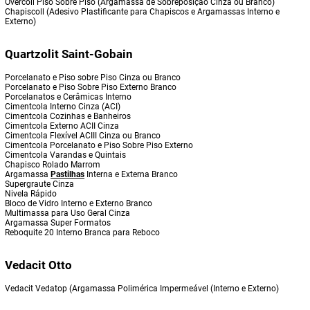
Overcoll Piso Sobre Piso (Argamassa de Sobreposição Cinza ou Branco)
Chapiscoll (Adesivo Plastificante para Chapiscos e Argamassas Interno e
Externo)
Quartzolit Saint-Gobain
Porcelanato e Piso sobre Piso Cinza ou Branco
Porcelanato e Piso Sobre Piso Externo Branco
Porcelanatos e Cerâmicas Interno
Cimentcola Interno Cinza (ACI)
Cimentcola Cozinhas e Banheiros
Cimentcola Externo ACII Cinza
Cimentcola Flexível ACIII Cinza ou Branco
Cimentcola Porcelanato e Piso Sobre Piso Externo
Cimentcola Varandas e Quintais
Chapisco Rolado Marrom
Argamassa
Pastilhas
Interna e Externa Branco
Supergraute Cinza
Nivela Rápido
Bloco de Vidro Interno e Externo Branco
Multimassa para Uso Geral Cinza
Argamassa Super Formatos
Reboquite 20 Interno Branca para Reboco
Vedacit Otto
Vedacit Vedatop (Argamassa Polimérica Impermeável (Interno e Externo)