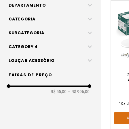
DEPARTAMENTO
Banheiros, cozinhas e áreas de serviço
CATEGORIA
Banheiro
SUBCATEGORIA
Assentos
CATEGORY 4
Loucas
Assentos poliester / plastico
LOUÇA E ACESSÓRIO
Combo
Assento
FAIXAS DE PREÇO
Caixa acoplada
Bacia para Acoplado
Bacia p/ caixa
R$ 55,00
–
R$ 996,00
Caixa Acoplada
Assentos polipropileno (pvc)
Combo
10
x 