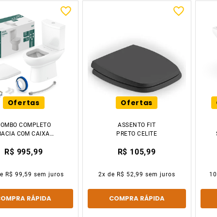
Ofertas
Ofertas
COMBO COMPLETO
ASSENTO FIT
BACIA COM CAIXA
PRETO CELITE
ACOPLADA SMART
R$ 995,99
R$ 105,99
BRANCO CELITE
de
R$ 99,59
sem juros
2
x de
R$ 52,99
sem juros
1
COMPRA RÁPIDA
COMPRA RÁPIDA