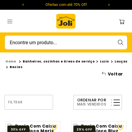
Ofertas com até 70% Off
Encontre um produto...
Banheiros, cozinhas e áreas de serviço
Luzic
Louças
Bacias
Voltar
ORDENAR POR
FILTRAR
MAIS VENDIDOS
33%
OFF
29%
OFF