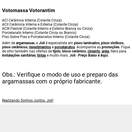
Votomassa Votorantim
ACI Cerâmica Interna (Colante Cinza)
ACII Cerâmica Interna e Externa (Colante Cinza)
ACIII Flexível (Colante Interno e Externo Branca ou Cinza)
Porcelanato Interno (Colante Cinza ou Branco)
Piso Sobre Piso e Porcelanatos Interno (Colante Cinza)
Além de
argamassas
, a
Joli
é especialista em
pisos laminados
,
pisos vinílicos
,
pisos cerâmicos
,
revestimentos
e
porcelanatos
. Acompanhe as
promoções
. Fique
de olho também nas ofertas de
tijolo
,
bloco cerâmico
,
cimento
,
areia
, itens para
instalações sanitárias
,
tintas
e muito mais.
Joli
-
Preço Baixo é Aqui
.
Obs.: Verifique o modo de uso e preparo das
argamassas com o próprio fabricante.
Realizando Sonhos Juntos. Joli!