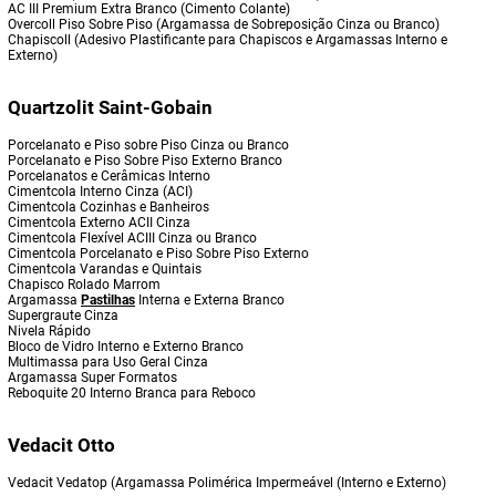
AC III Premium Extra Branco (Cimento Colante)
Overcoll Piso Sobre Piso (Argamassa de Sobreposição Cinza ou Branco)
Chapiscoll (Adesivo Plastificante para Chapiscos e Argamassas Interno e
Externo)
Quartzolit Saint-Gobain
Porcelanato e Piso sobre Piso Cinza ou Branco
Porcelanato e Piso Sobre Piso Externo Branco
Porcelanatos e Cerâmicas Interno
Cimentcola Interno Cinza (ACI)
Cimentcola Cozinhas e Banheiros
Cimentcola Externo ACII Cinza
Cimentcola Flexível ACIII Cinza ou Branco
Cimentcola Porcelanato e Piso Sobre Piso Externo
Cimentcola Varandas e Quintais
Chapisco Rolado Marrom
Argamassa
Pastilhas
Interna e Externa Branco
Supergraute Cinza
Nivela Rápido
Bloco de Vidro Interno e Externo Branco
Multimassa para Uso Geral Cinza
Argamassa Super Formatos
Reboquite 20 Interno Branca para Reboco
Vedacit Otto
Vedacit Vedatop (Argamassa Polimérica Impermeável (Interno e Externo)