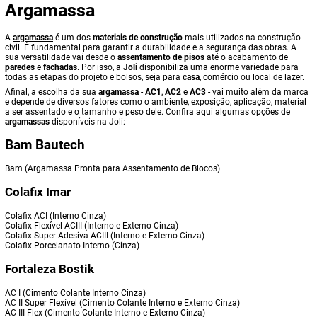
Argamassa
A
argamassa
é um dos
materiais de construção
mais utilizados na construção
civil. É fundamental para garantir a durabilidade e a segurança das obras. A
sua versatilidade vai desde o
assentamento de pisos
até o acabamento de
paredes
e
fachadas
. Por isso, a
Joli
disponibiliza uma enorme variedade para
todas as etapas do projeto e bolsos, seja para
casa
, comércio ou local de lazer.
Afinal, a escolha da sua
argamassa
-
AC1
,
AC2
e
AC3
- vai muito além da marca
e depende de diversos fatores como o ambiente, exposição, aplicação, material
a ser assentado e o tamanho e peso dele. Confira aqui algumas opções de
argamassas
disponíveis na Joli:
Bam Bautech
Bam (Argamassa Pronta para Assentamento de Blocos)
Colafix Imar
Colafix ACI (Interno Cinza)
Colafix Flexível ACIII (Interno e Externo Cinza)
Colafix Super Adesiva ACIII (Interno e Externo Cinza)
Colafix Porcelanato Interno (Cinza)
Fortaleza Bostik
AC I (Cimento Colante Interno Cinza)
AC II Super Flexível (Cimento Colante Interno e Externo Cinza)
AC III Flex (Cimento Colante Interno e Externo Cinza)