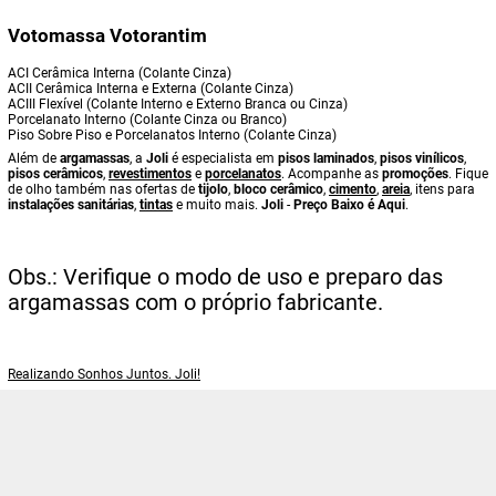
Votomassa Votorantim
ACI Cerâmica Interna (Colante Cinza)
ACII Cerâmica Interna e Externa (Colante Cinza)
ACIII Flexível (Colante Interno e Externo Branca ou Cinza)
Porcelanato Interno (Colante Cinza ou Branco)
Piso Sobre Piso e Porcelanatos Interno (Colante Cinza)
Além de
argamassas
, a
Joli
é especialista em
pisos laminados
,
pisos vinílicos
,
pisos cerâmicos
,
revestimentos
e
porcelanatos
. Acompanhe as
promoções
. Fique
de olho também nas ofertas de
tijolo
,
bloco cerâmico
,
cimento
,
areia
, itens para
instalações sanitárias
,
tintas
e muito mais.
Joli
-
Preço Baixo é Aqui
.
Obs.: Verifique o modo de uso e preparo das
argamassas com o próprio fabricante.
Realizando Sonhos Juntos. Joli!