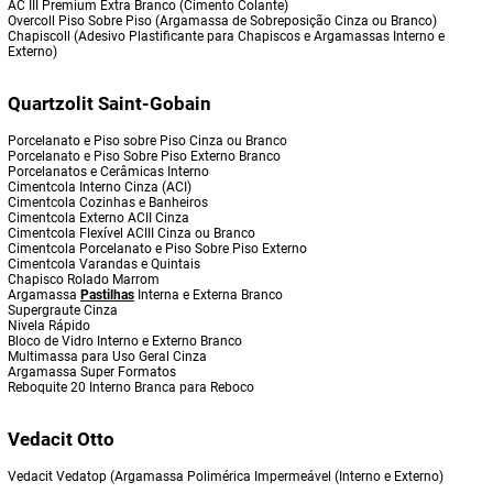
AC III Premium Extra Branco (Cimento Colante)
Overcoll Piso Sobre Piso (Argamassa de Sobreposição Cinza ou Branco)
Chapiscoll (Adesivo Plastificante para Chapiscos e Argamassas Interno e
Externo)
Quartzolit Saint-Gobain
Porcelanato e Piso sobre Piso Cinza ou Branco
Porcelanato e Piso Sobre Piso Externo Branco
Porcelanatos e Cerâmicas Interno
Cimentcola Interno Cinza (ACI)
Cimentcola Cozinhas e Banheiros
Cimentcola Externo ACII Cinza
Cimentcola Flexível ACIII Cinza ou Branco
Cimentcola Porcelanato e Piso Sobre Piso Externo
Cimentcola Varandas e Quintais
Chapisco Rolado Marrom
Argamassa
Pastilhas
Interna e Externa Branco
Supergraute Cinza
Nivela Rápido
Bloco de Vidro Interno e Externo Branco
Multimassa para Uso Geral Cinza
Argamassa Super Formatos
Reboquite 20 Interno Branca para Reboco
Vedacit Otto
Vedacit Vedatop (Argamassa Polimérica Impermeável (Interno e Externo)