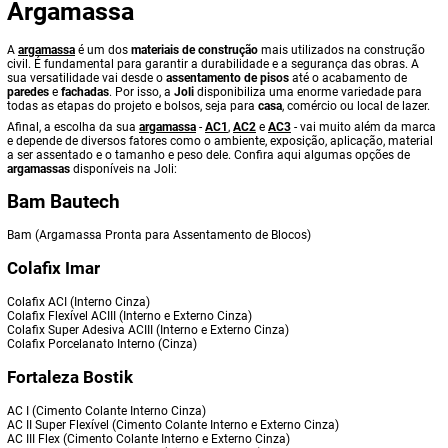
Argamassa
A
argamassa
é um dos
materiais de construção
mais utilizados na construção
civil. É fundamental para garantir a durabilidade e a segurança das obras. A
sua versatilidade vai desde o
assentamento de pisos
até o acabamento de
paredes
e
fachadas
. Por isso, a
Joli
disponibiliza uma enorme variedade para
todas as etapas do projeto e bolsos, seja para
casa
, comércio ou local de lazer.
Afinal, a escolha da sua
argamassa
-
AC1
,
AC2
e
AC3
- vai muito além da marca
e depende de diversos fatores como o ambiente, exposição, aplicação, material
a ser assentado e o tamanho e peso dele. Confira aqui algumas opções de
argamassas
disponíveis na Joli:
Bam Bautech
Bam (Argamassa Pronta para Assentamento de Blocos)
Colafix Imar
Colafix ACI (Interno Cinza)
Colafix Flexível ACIII (Interno e Externo Cinza)
Colafix Super Adesiva ACIII (Interno e Externo Cinza)
Colafix Porcelanato Interno (Cinza)
Fortaleza Bostik
AC I (Cimento Colante Interno Cinza)
AC II Super Flexível (Cimento Colante Interno e Externo Cinza)
AC III Flex (Cimento Colante Interno e Externo Cinza)