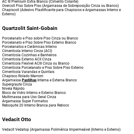
AC III Premium Extra Branco (Cimento Colante)
Overcoll Piso Sobre Piso (Argamassa de Sobreposição Cinza ou Branco)
Chapiscoll (Adesivo Plastificante para Chapiscos e Argamassas Interno e
Externo)
Quartzolit Saint-Gobain
Porcelanato e Piso sobre Piso Cinza ou Branco
Porcelanato e Piso Sobre Piso Externo Branco
Porcelanatos e Cerâmicas Interno
Cimentcola Interno Cinza (ACI)
Cimentcola Cozinhas e Banheiros
Cimentcola Externo ACII Cinza
Cimentcola Flexível ACIII Cinza ou Branco
Cimentcola Porcelanato e Piso Sobre Piso Externo
Cimentcola Varandas e Quintais
Chapisco Rolado Marrom
Argamassa
Pastilhas
Interna e Externa Branco
Supergraute Cinza
Nivela Rápido
Bloco de Vidro Interno e Externo Branco
Multimassa para Uso Geral Cinza
Argamassa Super Formatos
Reboquite 20 Interno Branca para Reboco
Vedacit Otto
Vedacit Vedatop (Argamassa Polimérica Impermeável (Interno e Externo)