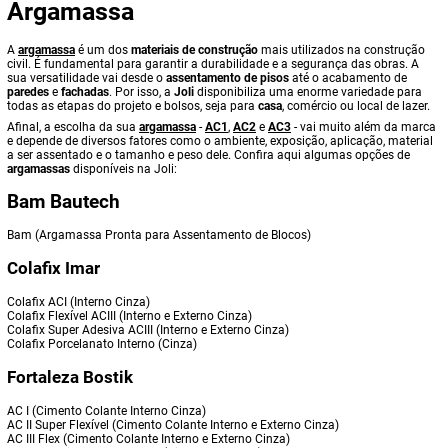
Argamassa
A
argamassa
é um dos
materiais de construção
mais utilizados na construção
civil. É fundamental para garantir a durabilidade e a segurança das obras. A
sua versatilidade vai desde o
assentamento de pisos
até o acabamento de
paredes
e
fachadas
. Por isso, a
Joli
disponibiliza uma enorme variedade para
todas as etapas do projeto e bolsos, seja para
casa
, comércio ou local de lazer.
Afinal, a escolha da sua
argamassa
-
AC1
,
AC2
e
AC3
- vai muito além da marca
e depende de diversos fatores como o ambiente, exposição, aplicação, material
a ser assentado e o tamanho e peso dele. Confira aqui algumas opções de
argamassas
disponíveis na Joli:
Bam Bautech
Bam (Argamassa Pronta para Assentamento de Blocos)
Colafix Imar
Colafix ACI (Interno Cinza)
Colafix Flexível ACIII (Interno e Externo Cinza)
Colafix Super Adesiva ACIII (Interno e Externo Cinza)
Colafix Porcelanato Interno (Cinza)
Fortaleza Bostik
AC I (Cimento Colante Interno Cinza)
AC II Super Flexível (Cimento Colante Interno e Externo Cinza)
AC III Flex (Cimento Colante Interno e Externo Cinza)