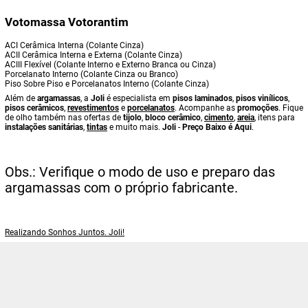
Votomassa Votorantim
ACI Cerâmica Interna (Colante Cinza)
ACII Cerâmica Interna e Externa (Colante Cinza)
ACIII Flexível (Colante Interno e Externo Branca ou Cinza)
Porcelanato Interno (Colante Cinza ou Branco)
Piso Sobre Piso e Porcelanatos Interno (Colante Cinza)
Além de
argamassas
, a
Joli
é especialista em
pisos laminados
,
pisos vinílicos
,
pisos cerâmicos
,
revestimentos
e
porcelanatos
. Acompanhe as
promoções
. Fique
de olho também nas ofertas de
tijolo
,
bloco cerâmico
,
cimento
,
areia
, itens para
instalações sanitárias
,
tintas
e muito mais.
Joli
-
Preço Baixo é Aqui
.
Obs.: Verifique o modo de uso e preparo das
argamassas com o próprio fabricante.
Realizando Sonhos Juntos. Joli!