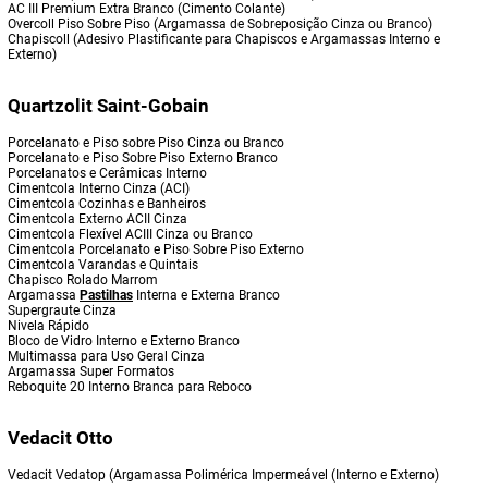
AC III Premium Extra Branco (Cimento Colante)
Overcoll Piso Sobre Piso (Argamassa de Sobreposição Cinza ou Branco)
Chapiscoll (Adesivo Plastificante para Chapiscos e Argamassas Interno e
Externo)
Quartzolit Saint-Gobain
Porcelanato e Piso sobre Piso Cinza ou Branco
Porcelanato e Piso Sobre Piso Externo Branco
Porcelanatos e Cerâmicas Interno
Cimentcola Interno Cinza (ACI)
Cimentcola Cozinhas e Banheiros
Cimentcola Externo ACII Cinza
Cimentcola Flexível ACIII Cinza ou Branco
Cimentcola Porcelanato e Piso Sobre Piso Externo
Cimentcola Varandas e Quintais
Chapisco Rolado Marrom
Argamassa
Pastilhas
Interna e Externa Branco
Supergraute Cinza
Nivela Rápido
Bloco de Vidro Interno e Externo Branco
Multimassa para Uso Geral Cinza
Argamassa Super Formatos
Reboquite 20 Interno Branca para Reboco
Vedacit Otto
Vedacit Vedatop (Argamassa Polimérica Impermeável (Interno e Externo)