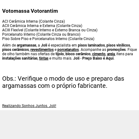
Votomassa Votorantim
ACI Cerâmica Interna (Colante Cinza)
ACII Cerâmica Interna e Externa (Colante Cinza)
ACIII Flexível (Colante Interno e Externo Branca ou Cinza)
Porcelanato Interno (Colante Cinza ou Branco)
Piso Sobre Piso e Porcelanatos Interno (Colante Cinza)
Além de
argamassas
, a
Joli
é especialista em
pisos laminados
,
pisos vinílicos
,
pisos cerâmicos
,
revestimentos
e
porcelanatos
. Acompanhe as
promoções
. Fique
de olho também nas ofertas de
tijolo
,
bloco cerâmico
,
cimento
,
areia
, itens para
instalações sanitárias
,
tintas
e muito mais.
Joli
-
Preço Baixo é Aqui
.
Obs.: Verifique o modo de uso e preparo das
argamassas com o próprio fabricante.
Realizando Sonhos Juntos. Joli!