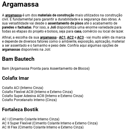
Argamassa
A
argamassa
é um dos
materiais de construção
mais utilizados na construção
civil. É fundamental para garantir a durabilidade e a segurança das obras. A
sua versatilidade vai desde o
assentamento de pisos
até o acabamento de
paredes
e
fachadas
. Por isso, a
Joli
disponibiliza uma enorme variedade para
todas as etapas do projeto e bolsos, seja para
casa
, comércio ou local de lazer.
Afinal, a escolha da sua
argamassa
-
AC1
,
AC2
e
AC3
- vai muito além da marca
e depende de diversos fatores como o ambiente, exposição, aplicação, material
a ser assentado e o tamanho e peso dele. Confira aqui algumas opções de
argamassas
disponíveis na Joli:
Bam Bautech
Bam (Argamassa Pronta para Assentamento de Blocos)
Colafix Imar
Colafix ACI (Interno Cinza)
Colafix Flexível ACIII (Interno e Externo Cinza)
Colafix Super Adesiva ACIII (Interno e Externo Cinza)
Colafix Porcelanato Interno (Cinza)
Fortaleza Bostik
AC I (Cimento Colante Interno Cinza)
AC II Super Flexível (Cimento Colante Interno e Externo Cinza)
AC III Flex (Cimento Colante Interno e Externo Cinza)