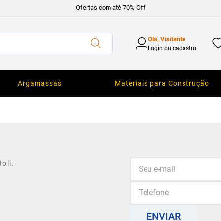
Ofertas com até 70% Off
Olá, Visitante
Login ou cadastro
Argamassas
Materiais para Construção
oli.
ENVIAR