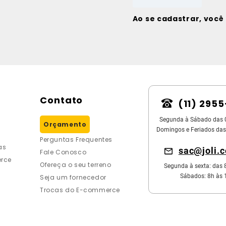
Ao se cadastrar, voc
Contato
(11) 295
Segunda à Sábado das 
Orçamento
Domingos e Feriados das
Perguntas Frequentes
as
sac@joli.
Fale Conosco
rce
Ofereça o seu terreno
Segunda à sexta: das 
Sábados: 8h às 
Seja um fornecedor
Trocas do E-commerce