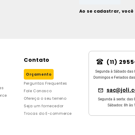
Ao se cadastrar, voc
Contato
(11) 295
Segunda à Sábado das 
Orçamento
Domingos e Feriados das
Perguntas Frequentes
as
sac@joli.
Fale Conosco
rce
Ofereça o seu terreno
Segunda à sexta: das 
Sábados: 8h às 
Seja um fornecedor
Trocas do E-commerce