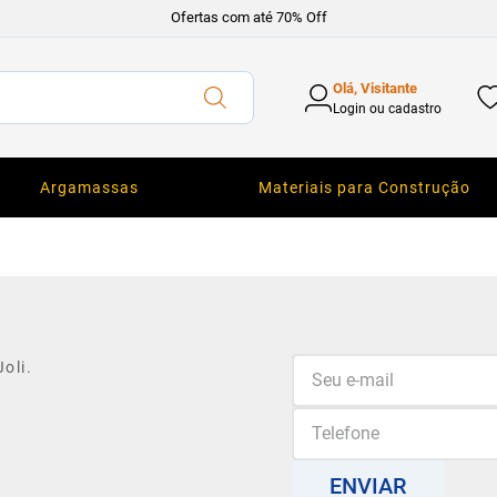
Ofertas com até 70% Off
Olá, Visitante
Login ou cadastro
Argamassas
Materiais para Construção
oli.
ENVIAR