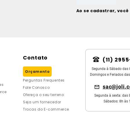
Ao se cadastrar, voc
Contato
(11) 295
Segunda à Sábado das 
Orçamento
Domingos e Feriados das
Perguntas Frequentes
as
sac@joli.
Fale Conosco
rce
Ofereça o seu terreno
Segunda à sexta: das 
Sábados: 8h às 
Seja um fornecedor
Trocas do E-commerce