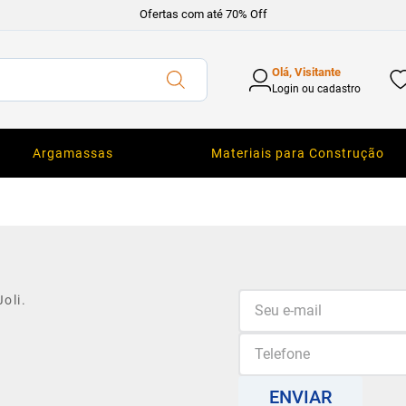
Ofertas com até 70% Off
Olá, Visitante
Login ou cadastro
Argamassas
Materiais para Construção
oli.
ENVIAR