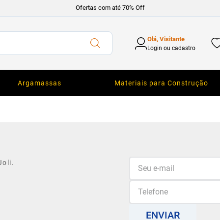
Ofertas com até 70% Off
Olá, Visitante
Login ou cadastro
Argamassas
Materiais para Construção
oli.
ENVIAR