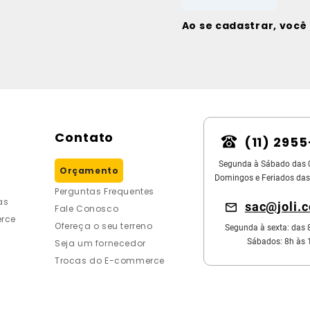
Ao se cadastrar, voc
Contato
(11) 295
Segunda à Sábado das 
Orçamento
Domingos e Feriados das
Perguntas Frequentes
as
sac@joli.
Fale Conosco
rce
Ofereça o seu terreno
Segunda à sexta: das 
Sábados: 8h às 
Seja um fornecedor
Trocas do E-commerce