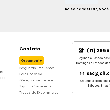
Ao se cadastrar, voc
Contato
(11) 295
Segunda à Sábado das 
Orçamento
Domingos e Feriados das
Perguntas Frequentes
as
sac@joli.
Fale Conosco
rce
Ofereça o seu terreno
Segunda à sexta: das 
Sábados: 8h às 
Seja um fornecedor
Trocas do E-commerce