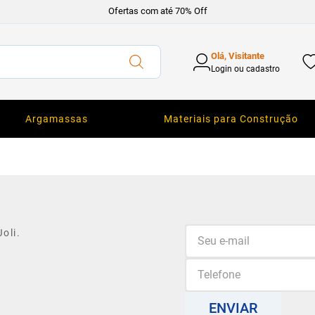
Ofertas com até 70% Off
Olá, Visitante
Login ou cadastro
Argamassas
Materiais para Construção
oli.
ENVIAR