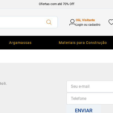
Ofertas com até 70% Off
Olá, Visitante
Login ou cadastro
Argamassas
Materiais para Construção
oli.
ENVIAR