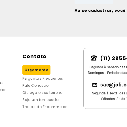
Ao se cadastrar, voc
Contato
(11) 295
Segunda à Sábado das 
Orçamento
Domingos e Feriados das
Perguntas Frequentes
as
sac@joli.
Fale Conosco
rce
Ofereça o seu terreno
Segunda à sexta: das 
Sábados: 8h às 
Seja um fornecedor
Trocas do E-commerce