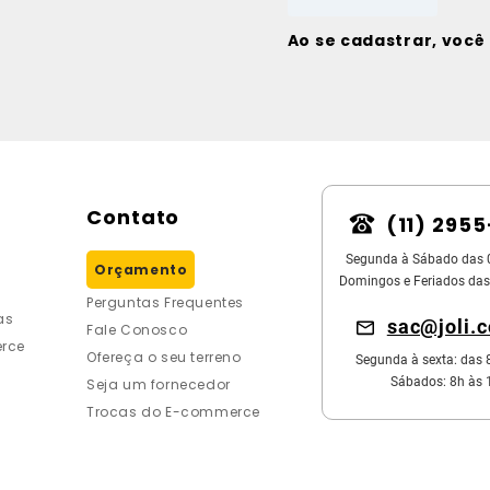
Ao se cadastrar, voc
Contato
(11) 295
Segunda à Sábado das 
Orçamento
Domingos e Feriados das
Perguntas Frequentes
as
sac@joli.
Fale Conosco
rce
Ofereça o seu terreno
Segunda à sexta: das 
Sábados: 8h às 
Seja um fornecedor
Trocas do E-commerce