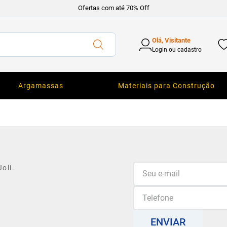
Ofertas com até 70% Off
Olá, Visitante
Login ou cadastro
Argamassas
Materiais para Construção
oli.
ENVIAR