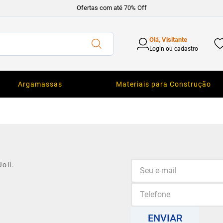
Ofertas com até 70% Off
Olá, Visitante
Login ou cadastro
Argamassas
Materiais para Construção
oli.
ENVIAR