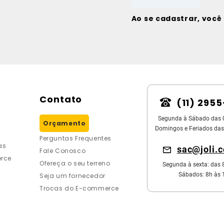
Ao se cadastrar, voc
Contato
(11) 295
Segunda à Sábado das 
Orçamento
Domingos e Feriados das
Perguntas Frequentes
as
sac@joli.
Fale Conosco
rce
Ofereça o seu terreno
Segunda à sexta: das 
Sábados: 8h às 
Seja um fornecedor
Trocas do E-commerce