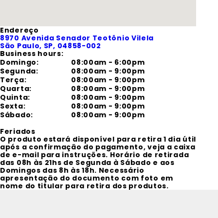
Endereço
8970
Avenida Senador Teotônio Vilela
São Paulo
, SP
, 04858-002
Business hours:
Domingo
:
08:00am - 6:00pm
Segunda
:
08:00am - 9:00pm
Terça
:
08:00am - 9:00pm
Quarta
:
08:00am - 9:00pm
Quinta
:
08:00am - 9:00pm
Sexta
:
08:00am - 9:00pm
Sábado
:
08:00am - 9:00pm
Feriados
O produto estará disponível para retira 1 dia útil
após a confirmação do pagamento, veja a caixa
de e-mail para instruções. Horário de retirada
das 08h às 21hs de Segunda à Sábado e aos
Domingos das 8h às 18h. Necessário
apresentação do documento com foto em
nome do titular para retira dos produtos.