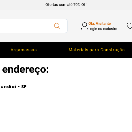
Ofertas com até 70% Off
Olá, Visitante
Login ou cadastro
Argamassas
Materiais para Construção
 endereço:
Jundiaí - SP