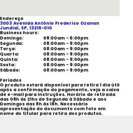
Endereço
3003
Avenida Antônio Frederico Ozanan
Jundiaí
, SP
, 13215-010
Business hours:
Domingo
:
08:00am - 6:00pm
Segunda
:
08:00am - 9:00pm
Terça
:
08:00am - 9:00pm
Quarta
:
08:00am - 9:00pm
Quinta
:
08:00am - 9:00pm
Sexta
:
08:00am - 9:00pm
Sábado
:
08:00am - 9:00pm
Feriados
O produto estará disponível para retira 1 dia útil
após a confirmação do pagamento, veja a caixa
de e-mail para instruções. Horário de retirada
das 08h às 21hs de Segunda à Sábado e aos
Domingos das 8h às 18h. Necessário
apresentação do documento com foto em
nome do titular para retira dos produtos.