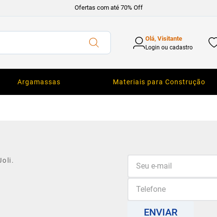
Ofertas com até 70% Off
Olá, Visitante
Login ou cadastro
Argamassas
Materiais para Construção
oli.
ENVIAR