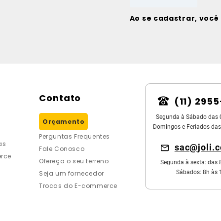
Ao se cadastrar, voc
Contato
(11) 295
Segunda à Sábado das 
Orçamento
Domingos e Feriados das
Perguntas Frequentes
as
sac@joli.
Fale Conosco
rce
Ofereça o seu terreno
Segunda à sexta: das 
Sábados: 8h às 
Seja um fornecedor
Trocas do E-commerce