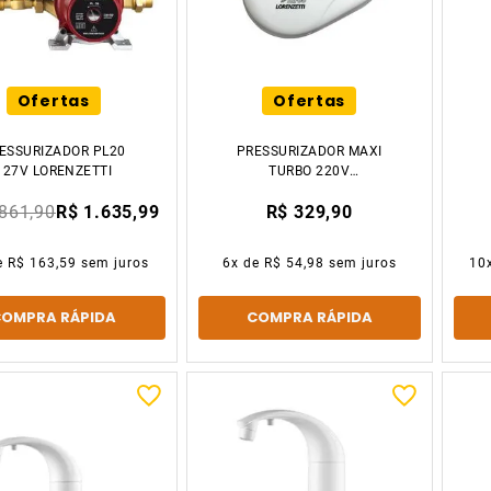
Ofertas
Ofertas
ESSURIZADOR PL20
PRESSURIZADOR MAXI
127V LORENZETTI
TURBO 220V
LORENZETTI
.861,90
R$ 1.635,99
R$ 329,90
e
R$ 163,59
sem juros
6
x de
R$ 54,98
sem juros
10
COMPRA RÁPIDA
COMPRA RÁPIDA