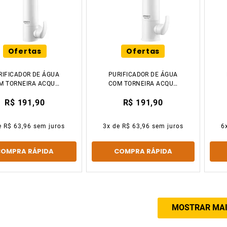
Ofertas
Ofertas
RIFICADOR DE ÁGUA
PURIFICADOR DE ÁGUA
M TORNEIRA ACQUA
COM TORNEIRA ACQUA
E PAREDE BRANCO
DUE MESA BRANCO
R$ 191,90
R$ 191,90
LORENZETTI
LORENZETTI
e
R$ 63,96
sem juros
3
x de
R$ 63,96
sem juros
6
COMPRA RÁPIDA
COMPRA RÁPIDA
MOSTRAR MA