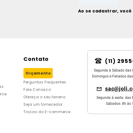
Ao se cadastrar, voc
Contato
(11) 295
Segunda à Sábado das 
Orçamento
Domingos e Feriados das
Perguntas Frequentes
as
sac@joli.
Fale Conosco
rce
Ofereça o seu terreno
Segunda à sexta: das 
Sábados: 8h às 
Seja um fornecedor
Trocas do E-commerce