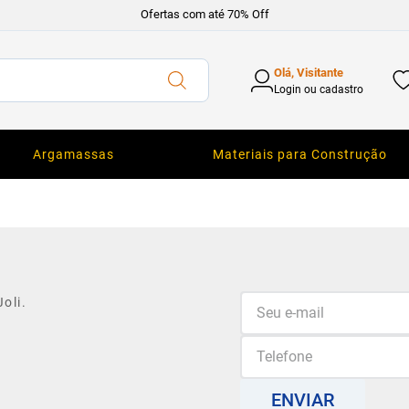
Ofertas com até 70% Off
Olá, Visitante
Login ou cadastro
Argamassas
Materiais para Construção
oli.
ENVIAR