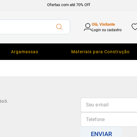
Ofertas com até 70% Off
Olá, Visitante
Login ou cadastro
Argamassas
Materiais para Construção
oli.
ENVIAR