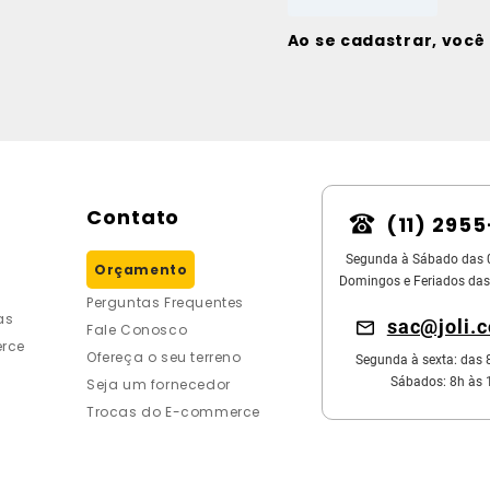
Ao se cadastrar, voc
Contato
(11) 295
Segunda à Sábado das 
Orçamento
Domingos e Feriados das
Perguntas Frequentes
as
sac@joli.
Fale Conosco
rce
Ofereça o seu terreno
Segunda à sexta: das 
Sábados: 8h às 
Seja um fornecedor
Trocas do E-commerce