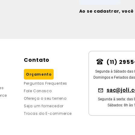
Ao se cadastrar, voc
Contato
(11) 295
Segunda à Sábado das 
Orçamento
Domingos e Feriados das
Perguntas Frequentes
as
sac@joli.
Fale Conosco
rce
Ofereça o seu terreno
Segunda à sexta: das 
Sábados: 8h às 
Seja um fornecedor
Trocas do E-commerce