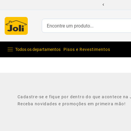
 com até 70% Off
Encontre um produto...
Todos os departamentos
Pisos e Revestimentos
Cadastre-se e fique por dentro do que acontece na J
Receba novidades e promoções em primeira mão!