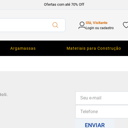
Ofertas com até 70% Off
Olá, Visitante
Login ou cadastro
Argamassas
Materiais para Construção
oli.
ENVIAR