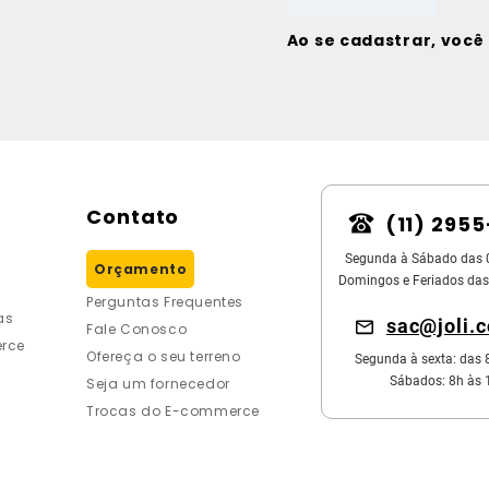
Ao se cadastrar, voc
Contato
(11) 295
Segunda à Sábado das 
Orçamento
Domingos e Feriados das
Perguntas Frequentes
as
sac@joli.
Fale Conosco
rce
Ofereça o seu terreno
Segunda à sexta: das 
Sábados: 8h às 
Seja um fornecedor
Trocas do E-commerce