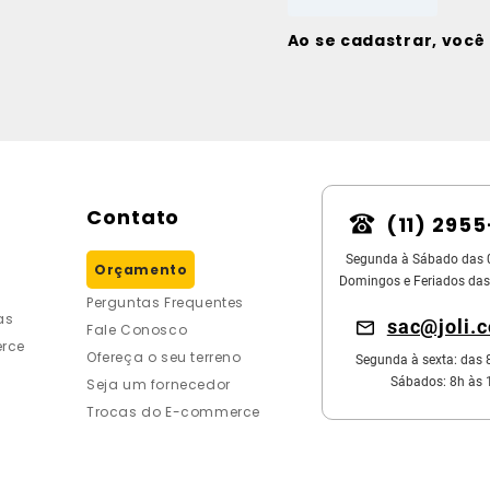
Ao se cadastrar, voc
Contato
(11) 295
Segunda à Sábado das 
Orçamento
Domingos e Feriados das
Perguntas Frequentes
as
sac@joli.
Fale Conosco
rce
Ofereça o seu terreno
Segunda à sexta: das 
Sábados: 8h às 
Seja um fornecedor
Trocas do E-commerce