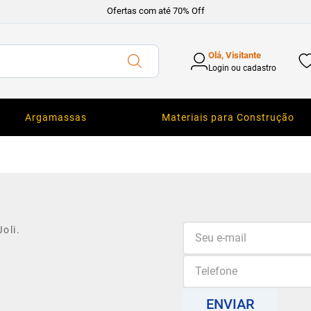
Ofertas com até 70% Off
Olá, Visitante
Login ou cadastro
Argamassas
Materiais para Construção
oli.
ENVIAR