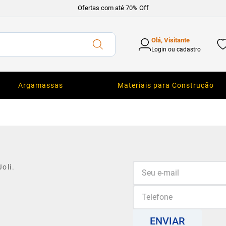
Ofertas com até 70% Off
Olá, Visitante
Login ou cadastro
Argamassas
Materiais para Construção
oli.
ENVIAR