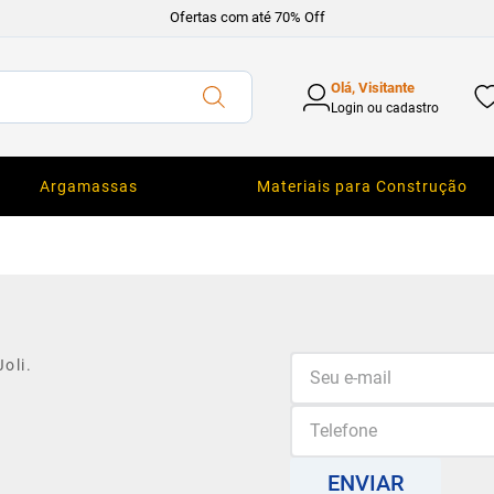
Ofertas com até 70% Off
Olá, Visitante
Login ou cadastro
Argamassas
Materiais para Construção
oli.
ENVIAR