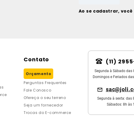
Ao se cadastrar, voc
Contato
(11) 295
Segunda à Sábado das 
Orçamento
Domingos e Feriados das
Perguntas Frequentes
as
sac@joli.
Fale Conosco
rce
Ofereça o seu terreno
Segunda à sexta: das 
Sábados: 8h às 
Seja um fornecedor
Trocas do E-commerce