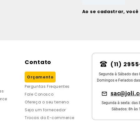
Ao se cadastrar, voc
Contato
(11) 295
Segunda à Sábado das 
Orçamento
Domingos e Feriados das
Perguntas Frequentes
as
sac@joli.
Fale Conosco
rce
Ofereça o seu terreno
Segunda à sexta: das 
Sábados: 8h às 
Seja um fornecedor
Trocas do E-commerce