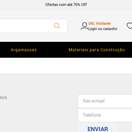
Ofertas com até 70% Off
Olá, Visitante
Login ou cadastro
Argamassas
Materiais para Construção
oli.
ENVIAR