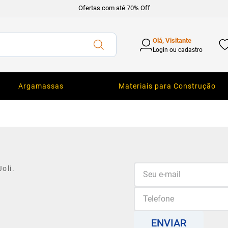
Ofertas com até 70% Off
Olá, Visitante
Login ou cadastro
Argamassas
Materiais para Construção
oli.
ENVIAR