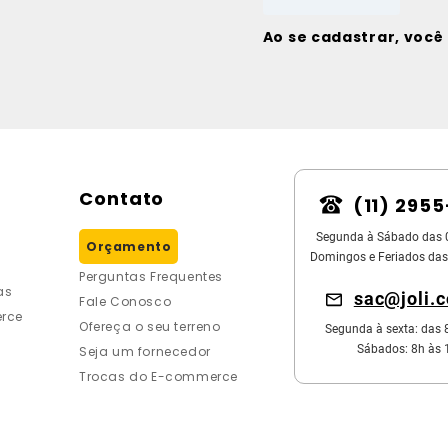
Ao se cadastrar, voc
Contato
(11) 295
Segunda à Sábado das 
Orçamento
Domingos e Feriados das
Perguntas Frequentes
as
sac@joli.
Fale Conosco
rce
Ofereça o seu terreno
Segunda à sexta: das 
Sábados: 8h às 
Seja um fornecedor
Trocas do E-commerce