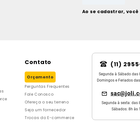
Ao se cadastrar, voc
Contato
(11) 295
Segunda à Sábado das 
Orçamento
Domingos e Feriados das
Perguntas Frequentes
as
sac@joli.
Fale Conosco
rce
Ofereça o seu terreno
Segunda à sexta: das 
Sábados: 8h às 
Seja um fornecedor
Trocas do E-commerce