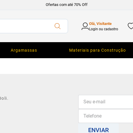
Ofertas com até 70% Off
Olá, Visitante
Login ou cadastro
Argamassas
Materiais para Construção
oli.
ENVIAR