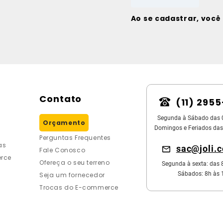
Ao se cadastrar, voc
Contato
(11) 295
Segunda à Sábado das 
Orçamento
Domingos e Feriados das
Perguntas Frequentes
as
sac@joli.
Fale Conosco
rce
Ofereça o seu terreno
Segunda à sexta: das 
Sábados: 8h às 
Seja um fornecedor
Trocas do E-commerce