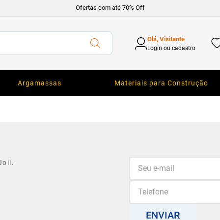
Ofertas com até 70% Off
Olá, Visitante
Login ou cadastro
Argamassas
Materiais para Construção
oli.
ENVIAR