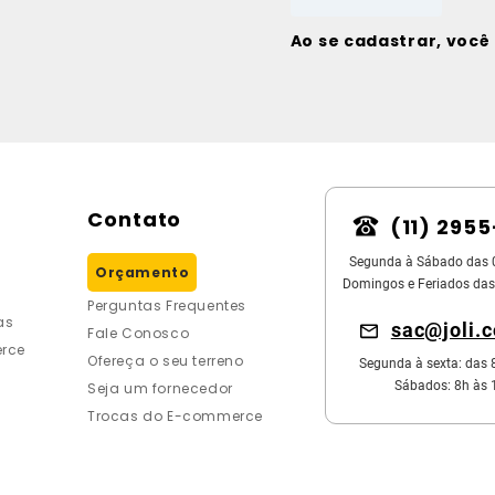
Ao se cadastrar, voc
Contato
(11) 295
Segunda à Sábado das 
Orçamento
Domingos e Feriados das
Perguntas Frequentes
as
sac@joli.
Fale Conosco
rce
Ofereça o seu terreno
Segunda à sexta: das 
Sábados: 8h às 
Seja um fornecedor
Trocas do E-commerce