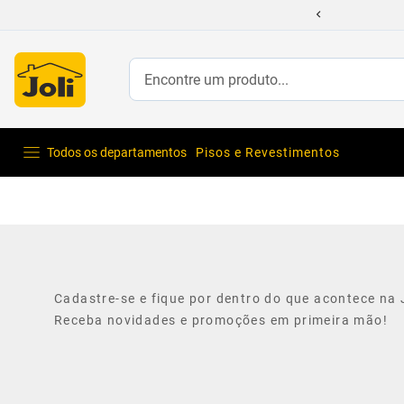
 com até 70% Off
Encontre um produto...
Todos os departamentos
Pisos e Revestimentos
Cadastre-se e fique por dentro do que acontece na J
Receba novidades e promoções em primeira mão!