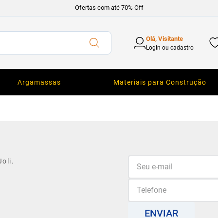
Ofertas com até 70% Off
Olá, Visitante
Login ou cadastro
Argamassas
Materiais para Construção
oli.
ENVIAR