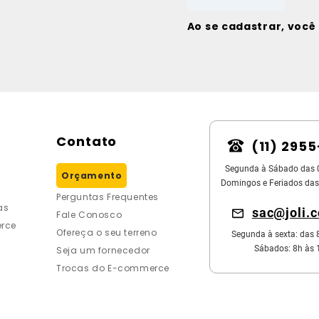
Ao se cadastrar, voc
Contato
(11) 295
Segunda à Sábado das 
Orçamento
Domingos e Feriados das
Perguntas Frequentes
as
sac@joli.
Fale Conosco
rce
Ofereça o seu terreno
Segunda à sexta: das 
Sábados: 8h às 
Seja um fornecedor
Trocas do E-commerce