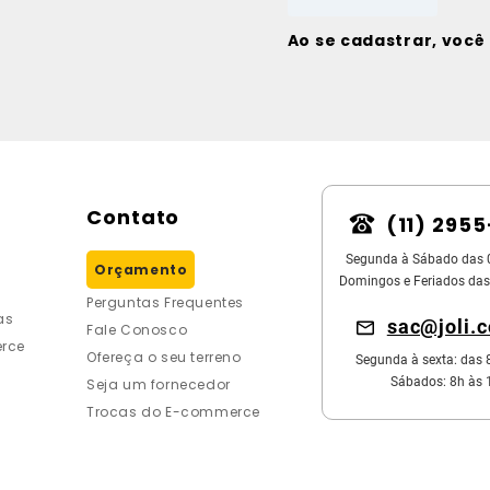
Ao se cadastrar, voc
Contato
(11) 295
Segunda à Sábado das 
Orçamento
Domingos e Feriados das
Perguntas Frequentes
as
sac@joli.
Fale Conosco
rce
Ofereça o seu terreno
Segunda à sexta: das 
Sábados: 8h às 
Seja um fornecedor
Trocas do E-commerce