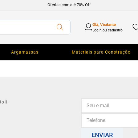
Ofertas com até 70% Off
Olá, Visitante
Login ou cadastro
Argamassas
Materiais para Construção
oli.
ENVIAR