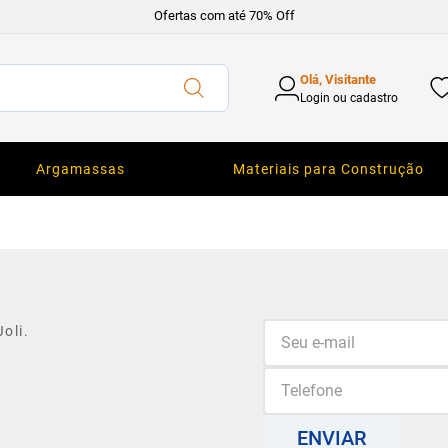
Ofertas com até 70% Off
Olá, Visitante
Login ou cadastro
Argamassas
Materiais para Construção
oli.
ENVIAR