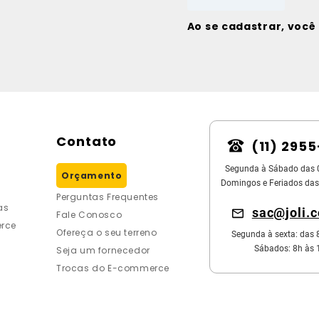
Ao se cadastrar, voc
Contato
(11) 295
Segunda à Sábado das 
Orçamento
Domingos e Feriados das
Perguntas Frequentes
as
sac@joli.
Fale Conosco
rce
Ofereça o seu terreno
Segunda à sexta: das 
Sábados: 8h às 
Seja um fornecedor
Trocas do E-commerce