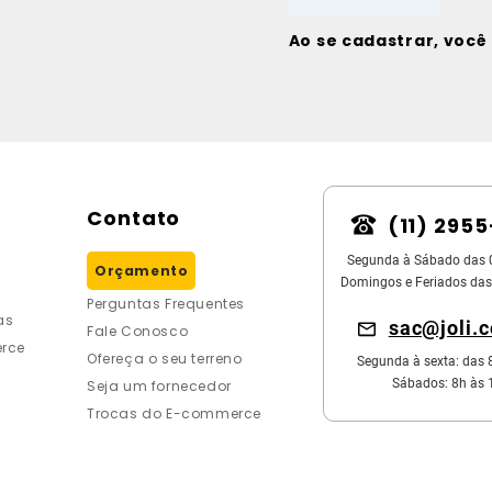
Ao se cadastrar, voc
Contato
(11) 295
Segunda à Sábado das 
Orçamento
Domingos e Feriados das
Perguntas Frequentes
as
sac@joli.
Fale Conosco
rce
Ofereça o seu terreno
Segunda à sexta: das 
Sábados: 8h às 
Seja um fornecedor
Trocas do E-commerce