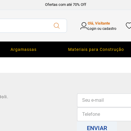
Ofertas com até 70% Off
Olá, Visitante
Login ou cadastro
Argamassas
Materiais para Construção
oli.
ENVIAR