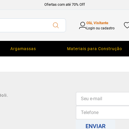
Ofertas com até 70% Off
Olá, Visitante
Login ou cadastro
Argamassas
Materiais para Construção
oli.
ENVIAR