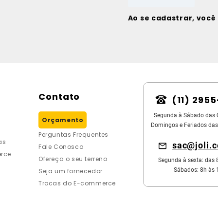
Ao se cadastrar, voc
Contato
(11) 295
Segunda à Sábado das 
Orçamento
Domingos e Feriados das
Perguntas Frequentes
as
sac@joli.
Fale Conosco
rce
Ofereça o seu terreno
Segunda à sexta: das 
Sábados: 8h às 
Seja um fornecedor
Trocas do E-commerce