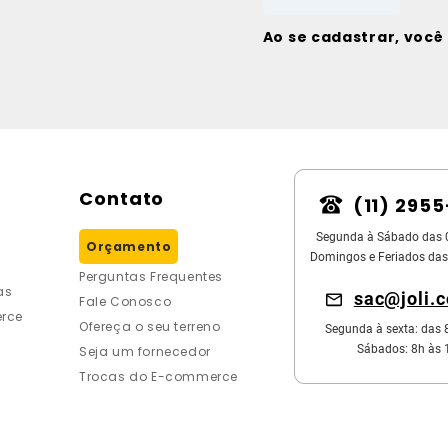
Ao se cadastrar, voc
Contato
(11) 295
Segunda à Sábado das 
Orçamento
Domingos e Feriados das
Perguntas Frequentes
as
sac@joli.
Fale Conosco
rce
Ofereça o seu terreno
Segunda à sexta: das 
Sábados: 8h às 
Seja um fornecedor
Trocas do E-commerce