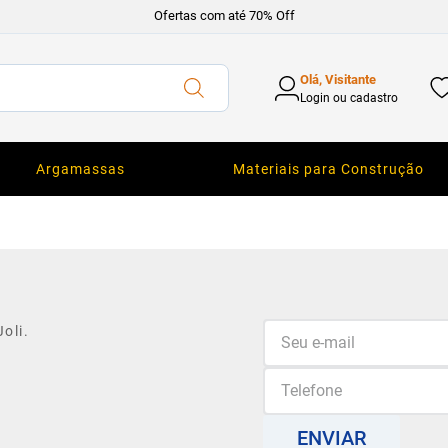
Ofertas com até 70% Off
Olá, Visitante
Login ou cadastro
Argamassas
Materiais para Construção
oli.
ENVIAR