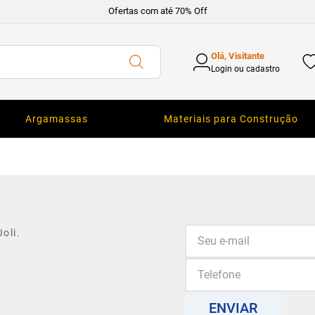
Ofertas com até 70% Off
Olá, Visitante
Login ou cadastro
Argamassas
Materiais para Construção
oli.
ENVIAR