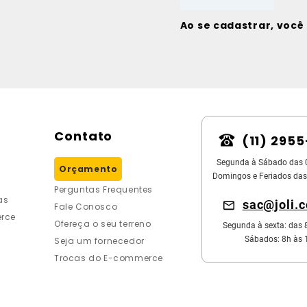
Ao se cadastrar, voc
Contato
(11) 295
Segunda à Sábado das 
Orçamento
Domingos e Feriados das
Perguntas Frequentes
as
sac@joli.
Fale Conosco
rce
Ofereça o seu terreno
Segunda à sexta: das 
Sábados: 8h às 
Seja um fornecedor
Trocas do E-commerce