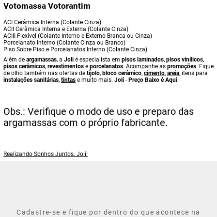
Votomassa Votorantim
ACI Cerâmica Interna (Colante Cinza)
ACII Cerâmica Interna e Externa (Colante Cinza)
ACIII Flexível (Colante Interno e Externo Branca ou Cinza)
Porcelanato Interno (Colante Cinza ou Branco)
Piso Sobre Piso e Porcelanatos Interno (Colante Cinza)
Além de
argamassas
, a
Joli
é especialista em
pisos laminados
,
pisos vinílicos
,
pisos cerâmicos
,
revestimentos
e
porcelanatos
. Acompanhe as
promoções
. Fique
de olho também nas ofertas de
tijolo
,
bloco cerâmico
,
cimento
,
areia
, itens para
instalações sanitárias
,
tintas
e muito mais.
Joli
-
Preço Baixo é Aqui
.
Obs.: Verifique o modo de uso e preparo das
argamassas com o próprio fabricante.
Realizando Sonhos Juntos. Joli!
Cadastre-se e fique por dentro do que acontece na