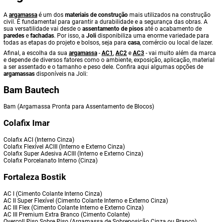
A
argamassa
é um dos
materiais de construção
mais utilizados na construção
civil. É fundamental para garantir a durabilidade e a segurança das obras. A
sua versatilidade vai desde o
assentamento de pisos
até o acabamento de
paredes
e
fachadas
. Por isso, a
Joli
disponibiliza uma enorme variedade para
todas as etapas do projeto e bolsos, seja para
casa
, comércio ou local de lazer.
Afinal, a escolha da sua
argamassa
-
AC1
,
AC2
e
AC3
- vai muito além da marca
e depende de diversos fatores como o ambiente, exposição, aplicação, material
a ser assentado e o tamanho e peso dele. Confira aqui algumas opções de
argamassas
disponíveis na Joli:
Bam Bautech
Bam (Argamassa Pronta para Assentamento de Blocos)
Colafix Imar
Colafix ACI (Interno Cinza)
Colafix Flexível ACIII (Interno e Externo Cinza)
Colafix Super Adesiva ACIII (Interno e Externo Cinza)
Colafix Porcelanato Interno (Cinza)
Fortaleza Bostik
AC I (Cimento Colante Interno Cinza)
AC II Super Flexível (Cimento Colante Interno e Externo Cinza)
AC III Flex (Cimento Colante Interno e Externo Cinza)
AC III Premium Extra Branco (Cimento Colante)
Overcoll Piso Sobre Piso (Argamassa de Sobreposição Cinza ou Branco)