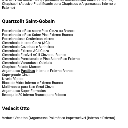
Chapiscoll (Adesivo Plastificante para Chapiscos e Argamassas Interno e
Externo)
Quartzolit Saint-Gobain
Porcelanato e Piso sobre Piso Cinza ou Branco
Porcelanato e Piso Sobre Piso Externo Branco
Porcelanatos e Cerâmicas Interno
Cimentcola Interno Cinza (ACI)
Cimentcola Cozinhas e Banheiros
Cimentcola Externo ACII Cinza
Cimentcola Flexível ACIII Cinza ou Branco
Cimentcola Porcelanato e Piso Sobre Piso Externo
Cimentcola Varandas e Quintais
Chapisco Rolado Marrom
Argamassa
Pastilhas
Interna e Externa Branco
Supergraute Cinza
Nivela Rápido
Bloco de Vidro Interno e Externo Branco
Multimassa para Uso Geral Cinza
Argamassa Super Formatos
Reboquite 20 Interno Branca para Reboco
Vedacit Otto
Vedacit Vedatop (Argamassa Polimérica Impermeável (Interno e Externo)