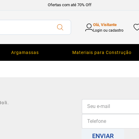
Ofertas com até 70% Off
Olá, Visitante
Login ou cadastro
Argamassas
Materiais para Construção
oli.
ENVIAR