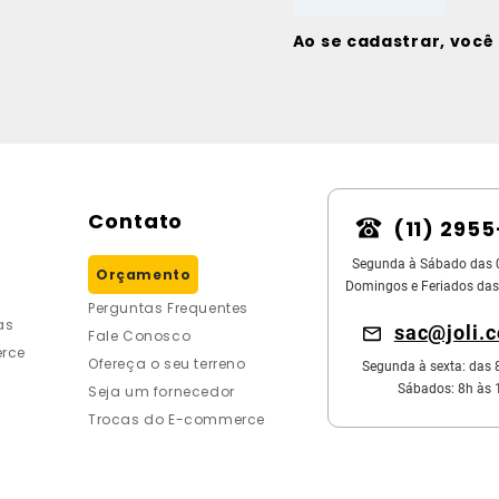
Ao se cadastrar, voc
Contato
(11) 295
Segunda à Sábado das 
Orçamento
Domingos e Feriados das
Perguntas Frequentes
as
sac@joli.
Fale Conosco
rce
Ofereça o seu terreno
Segunda à sexta: das 
Sábados: 8h às 
Seja um fornecedor
Trocas do E-commerce