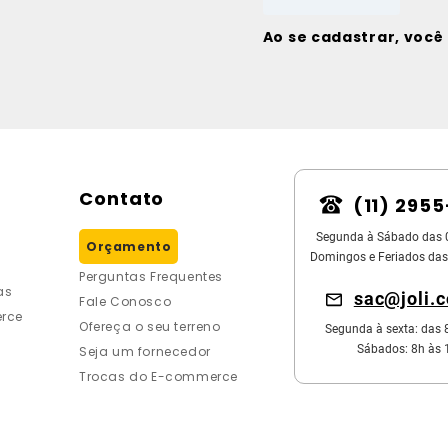
Ao se cadastrar, voc
Contato
(11) 295
Segunda à Sábado das 
Orçamento
Domingos e Feriados das
Perguntas Frequentes
as
sac@joli.
Fale Conosco
rce
Ofereça o seu terreno
Segunda à sexta: das 
Sábados: 8h às 
Seja um fornecedor
Trocas do E-commerce