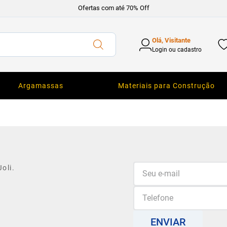
Ofertas com até 70% Off
Olá, Visitante
Login ou cadastro
Argamassas
Materiais para Construção
oli.
ENVIAR