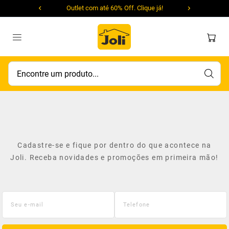
 10x
Outlet com até 60% Off. Clique já!
Encontre um produto...
Cadastre-se e fique por dentro do que acontece na
Joli. Receba novidades e promoções em primeira mão!