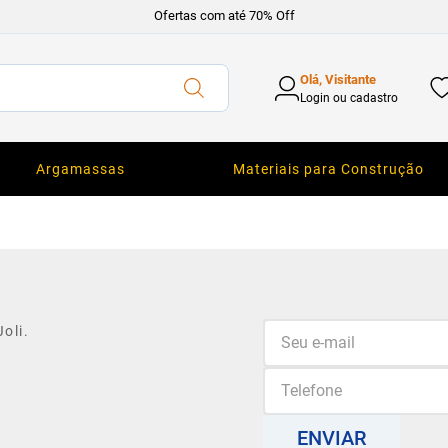
Ofertas com até 70% Off
Olá, Visitante
Login ou cadastro
Argamassas
Materiais para Construção
oli.
ENVIAR