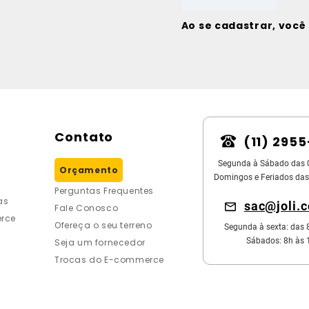
Ao se cadastrar, voc
Contato
(11) 295
Segunda à Sábado das 
Orçamento
Domingos e Feriados das
Perguntas Frequentes
as
sac@joli.
Fale Conosco
rce
Ofereça o seu terreno
Segunda à sexta: das 
Sábados: 8h às 
Seja um fornecedor
Trocas do E-commerce