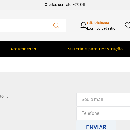
Ofertas com até 70% Off
Olá, Visitante
Login ou cadastro
Argamassas
Materiais para Construção
oli.
ENVIAR