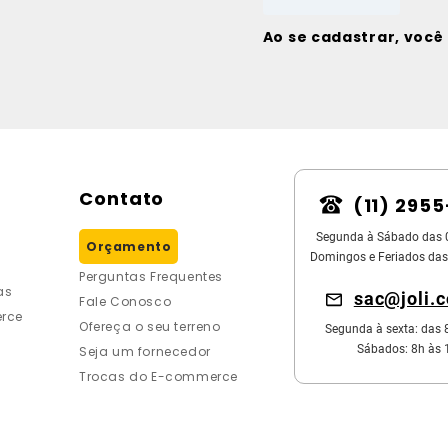
Ao se cadastrar, voc
Contato
(11) 295
Segunda à Sábado das 
Orçamento
Domingos e Feriados das
Perguntas Frequentes
as
sac@joli.
Fale Conosco
rce
Ofereça o seu terreno
Segunda à sexta: das 
Sábados: 8h às 
Seja um fornecedor
Trocas do E-commerce