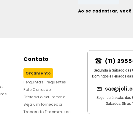
Ao se cadastrar, voc
Contato
(11) 295
Segunda à Sábado das 
Orçamento
Domingos e Feriados das
Perguntas Frequentes
as
sac@joli.
Fale Conosco
rce
Ofereça o seu terreno
Segunda à sexta: das 
Sábados: 8h às 
Seja um fornecedor
Trocas do E-commerce