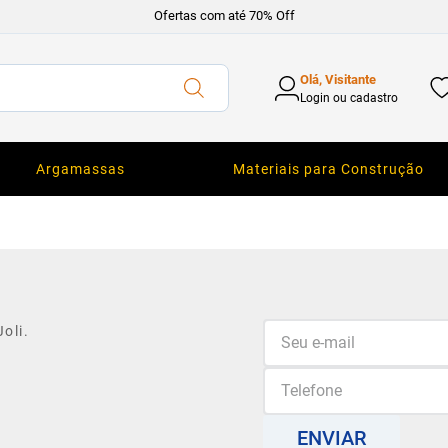
Ofertas com até 70% Off
Olá, Visitante
Login ou cadastro
Argamassas
Materiais para Construção
oli.
ENVIAR