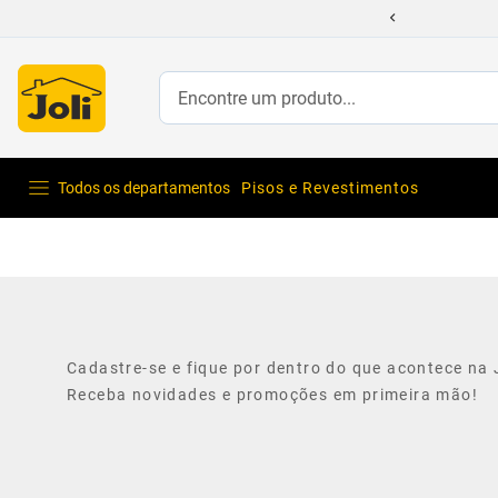
 com até 70% Off
Encontre um produto...
Todos os departamentos
Pisos e Revestimentos
Cadastre-se e fique por dentro do que acontece na J
Receba novidades e promoções em primeira mão!