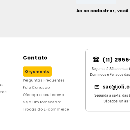
Ao se cadastrar, voc
Contato
(11) 295
Segunda à Sábado das 
Orçamento
Domingos e Feriados das
Perguntas Frequentes
as
sac@joli.
Fale Conosco
rce
Ofereça o seu terreno
Segunda à sexta: das 
Sábados: 8h às 
Seja um fornecedor
Trocas do E-commerce