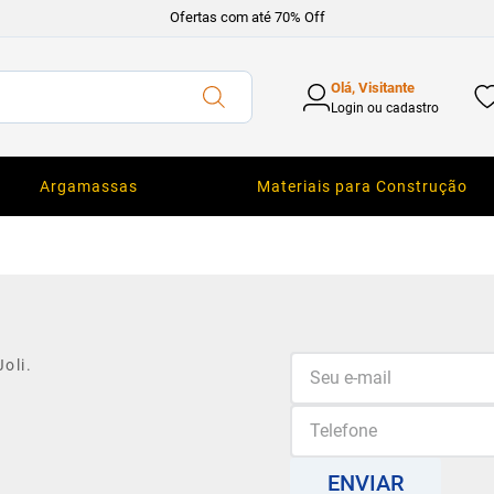
Ofertas com até 70% Off
Olá, Visitante
Login ou cadastro
Argamassas
Materiais para Construção
oli.
ENVIAR