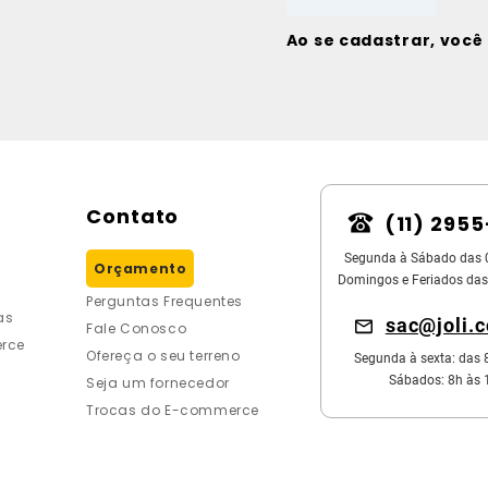
Ao se cadastrar, voc
Contato
(11) 295
Segunda à Sábado das 
Orçamento
Domingos e Feriados das
Perguntas Frequentes
as
sac@joli.
Fale Conosco
rce
Ofereça o seu terreno
Segunda à sexta: das 
Sábados: 8h às 
Seja um fornecedor
Trocas do E-commerce