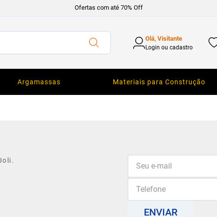
Ofertas com até 70% Off
Olá, Visitante
Login ou cadastro
Argamassas
Materiais para Construção
oli.
ENVIAR