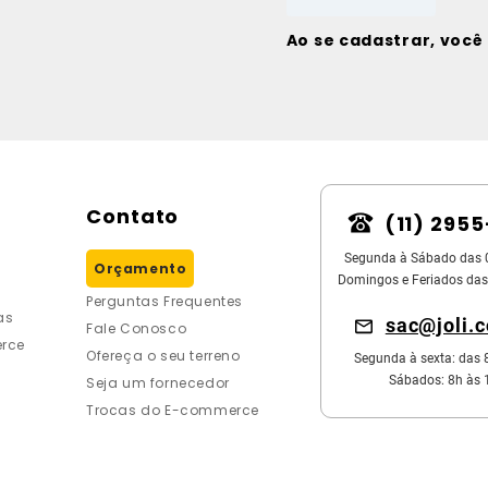
Ao se cadastrar, voc
Contato
(11) 295
Segunda à Sábado das 
Orçamento
Domingos e Feriados das
Perguntas Frequentes
as
sac@joli.
Fale Conosco
rce
Ofereça o seu terreno
Segunda à sexta: das 
Sábados: 8h às 
Seja um fornecedor
Trocas do E-commerce