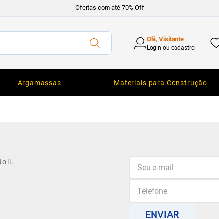
Ofertas com até 70% Off
Olá, Visitante
Login ou cadastro
Argamassas
Materiais para Construção
oli.
ENVIAR