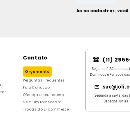
Ao se cadastrar, voc
Contato
(11) 295
Segunda à Sábado das 
Orçamento
Domingos e Feriados das
Perguntas Frequentes
as
sac@joli.
Fale Conosco
rce
Ofereça o seu terreno
Segunda à sexta: das 
Sábados: 8h às 
Seja um fornecedor
Trocas do E-commerce