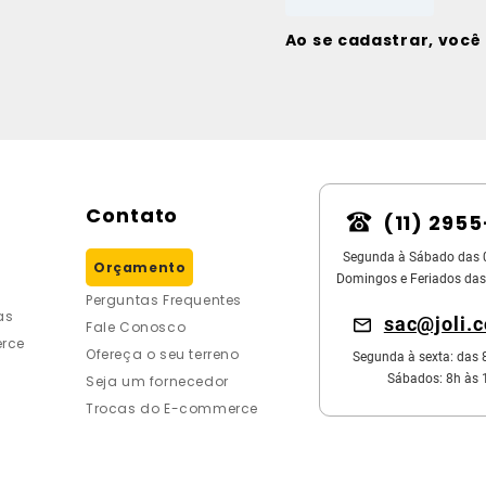
Ao se cadastrar, voc
Contato
(11) 295
Segunda à Sábado das 
Orçamento
Domingos e Feriados das
Perguntas Frequentes
as
sac@joli.
Fale Conosco
rce
Ofereça o seu terreno
Segunda à sexta: das 
Sábados: 8h às 
Seja um fornecedor
Trocas do E-commerce